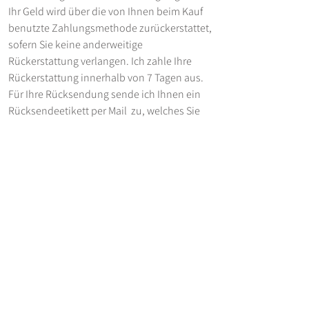
Ihr Geld wird über die von Ihnen beim Kauf
benutzte Zahlungsmethode zurückerstattet,
sofern Sie keine anderweitige
Rückerstattung verlangen. Ich zahle Ihre
Rückerstattung innerhalb von 7 Tagen aus.
Für Ihre Rücksendung sende ich Ihnen ein
Rücksendeetikett per Mail zu, welches Sie
bitte ausdrucken und außen auf dem Paket
befestigen. Die Artikel sollten möglichst im
Originalkarton zurückgeschickt werden oder
anderweitig sicher für den Rücktransport
verpackt werden.
Von der Rückgabe ausgeschlossen
Auftragsarbeiten oder Arbeiten, die
speziellen Anforderungen oder Wünschen
des Kunden entsprechen, sind von der
Rückgabe ausgeschlossen. Bei
Auftragsarbeiten verlange ich von 50 % des