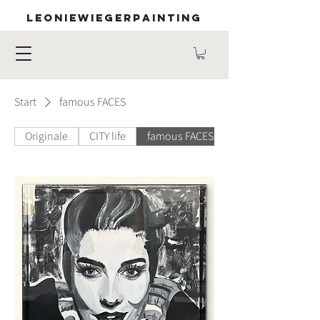
LEONIEWIEGERPAINTING
Start
famous FACES
Originale
CITY life
famous FACES