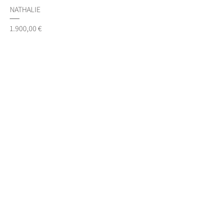
NATHALIE
Preis
1.900,00 €
MERYL
Preis
1.900,00 €